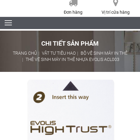
Đơn hàng
Vị trí cửa hàng
CHI TIẾT SẢN PHẨM
TRANG CHỦ
VẬT TƯ TIÊU HAO
BỘ VỆ SINH MÁY IN THẺ
THẺ VỆ SINH MÁY IN THẺ NHỰA EVOLIS ACL003