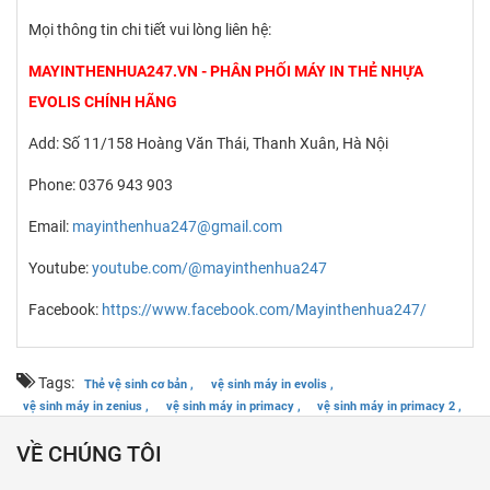
Mọi thông tin chi tiết vui lòng liên hệ:
MAYINTHENHUA247.VN - PHÂN PHỐI MÁY IN THẺ NHỰA
EVOLIS CHÍNH HÃNG
Add: Số 11/158 Hoàng Văn Thái, Thanh Xuân, Hà Nội
Phone: 0376 943 903
Email:
mayinthenhua247@gmail.com
Youtube:
youtube.com/@mayinthenhua247
Facebook:
https://www.facebook.com/Mayinthenhua247/
Tags:
Thẻ vệ sinh cơ bản ,
vệ sinh máy in evolis ,
vệ sinh máy in zenius ,
vệ sinh máy in primacy ,
vệ sinh máy in primacy 2 ,
VỀ CHÚNG TÔI