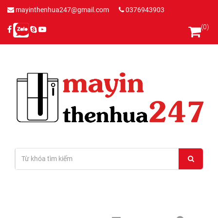
mayinthenhua247@gmail.com
0376943903
(0)
Đăng nhập
/
Đăng ký