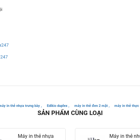
ội
a247
a247
máy in thẻ nhựa trưng bày ,
Edikio duplex ,
máy in thẻ đen 2 mặt ,
máy in thẻ thực
SẢN PHẨM CÙNG LOẠI
Máy in thẻ nhựa
Máy in thẻ n