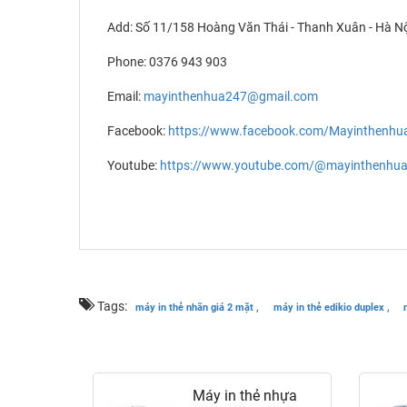
Add: Số 11/158 Hoàng Văn Thái - Thanh Xuân - Hà N
Phone: 0376 943 903
Email:
mayinthenhua247@gmail.com
Facebook:
https://www.facebook.com/Mayinthenhu
Youtube:
https://www.youtube.com/@mayinthenhu
Tags:
máy in thẻ nhãn giá 2 mặt ,
máy in thẻ edikio duplex ,
 nhựa
Máy in thẻ nhựa