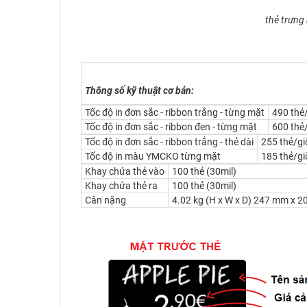
thẻ trưng
Thông số kỹ thuật cơ bản:
Tốc độ in đơn sắc - ribbon trắng - từng mặt
490 thẻ/
Tốc độ in đơn sắc - ribbon đen - từng mặt
600 thẻ/
Tốc độ in đơn sắc - ribbon trắng - thẻ dài
255 thẻ/gi
Tốc độ in màu YMCKO từng mặt
185 thẻ/gi
Khay chứa thẻ vào
100 thẻ (30mil)
Khay chứa thẻ ra
100 thẻ (30mil)
Cân nặng
4.02 kg (H x W x D) 247 mm x 