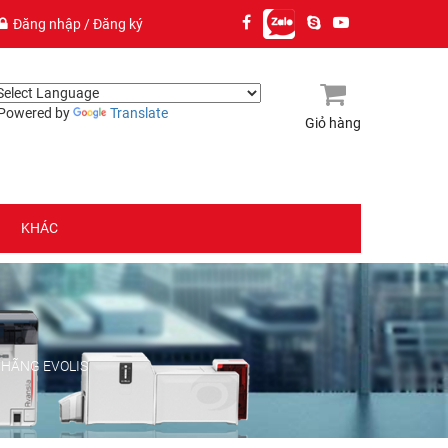
Đăng nhập
/
Đăng ký
owered by
Translate
Giỏ hàng
(0)
KHÁC
 HÃNG EVOLIS