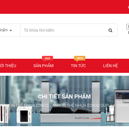
phẩm
P
ỚI THIỆU
SẢN PHẨM
TIN TỨC
LIÊN HỆ
CHI TIẾT SẢN PHẨM
MÁY IN THẺ NHỰA EDIKIO
MÁY IN THẺ NHỰA EDIKIO DUPLEX CHÍNH