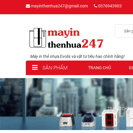
mayinthenhua247@gmail.com
0376943903
Sản 
Máy in thẻ nhựa Evolis và vật tư tiêu hao chính hãng!
SẢN PHẨM
TRANG CHỦ
GI
TRANG CHỦ