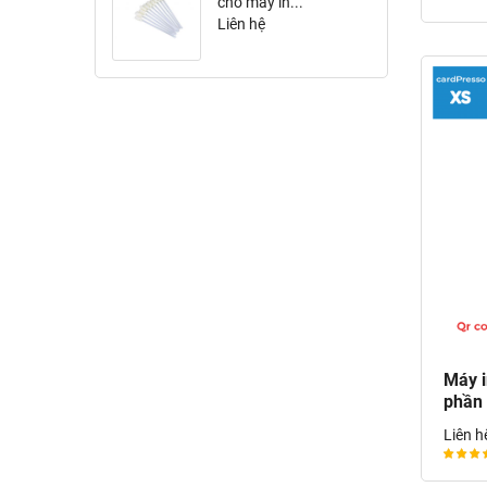
cho máy in...
Liên hệ
Máy i
phần
Liên h