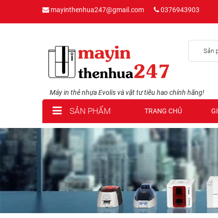
mayinthenhua247@gmail.com
0376943903
Sản 
Máy in thẻ nhựa Evolis và vật tư tiêu hao chính hãng!
SẢN PHẨM
TRANG CHỦ
GI