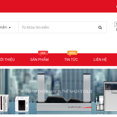
phẩm
P
ỚI THIỆU
SẢN PHẨM
TIN TỨC
LIÊN HỆ
TRANG CHỦ
MÁY IN THẺ NHỰA EVOLIS