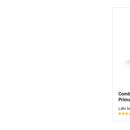
Combo
Prima
Liên h