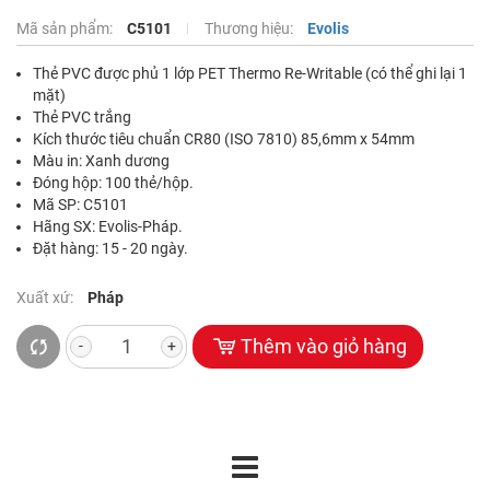
Mã sản phẩm:
C5101
Thương hiệu:
Evolis
Thẻ PVC được phủ 1 lớp PET Thermo Re-Writable (có thể ghi lại 1
mặt)
Thẻ PVC trắng
Kích thước tiêu chuẩn CR80 (ISO 7810) 85,6mm x 54mm
Màu in: Xanh dương
Đóng hộp: 100 thẻ/hộp.
Mã SP: C5101
Hãng SX: Evolis-Pháp.
Đặt hàng: 15 - 20 ngày.
Xuất xứ:
Pháp
Thêm vào giỏ hàng
-
+