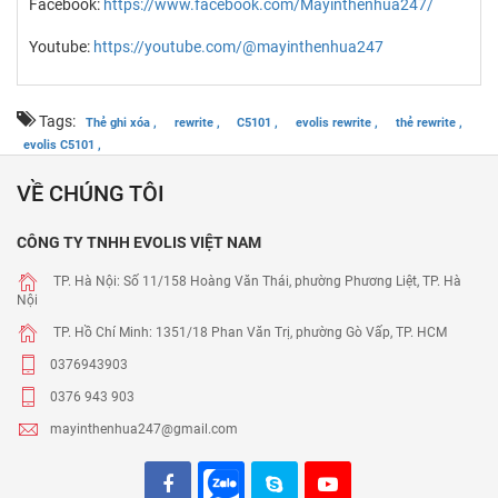
Facebook:
https://www.facebook.com/Mayinthenhua247/
Youtube:
https://youtube.com/@mayinthenhua247
Tags:
Thẻ ghi xóa ,
rewrite ,
C5101 ,
evolis rewrite ,
thẻ rewrite ,
evolis C5101 ,
VỀ CHÚNG TÔI
CÔNG TY TNHH EVOLIS VIỆT NAM
TP. Hà Nội: Số 11/158 Hoàng Văn Thái, phường Phương Liệt, TP. Hà
Nội
TP. Hồ Chí Minh: 1351/18 Phan Văn Trị, phường Gò Vấp, TP. HCM
0376943903
0376 943 903
mayinthenhua247@gmail.com