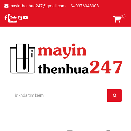
mayinthenhua247@gmail.com
0376943903
(0)
Đăng nhập
/
Đăng ký