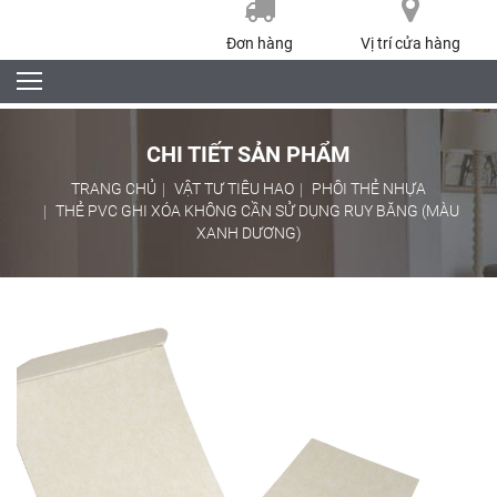
Đơn hàng
Vị trí cửa hàng
CHI TIẾT SẢN PHẨM
TRANG CHỦ
VẬT TƯ TIÊU HAO
PHÔI THẺ NHỰA
THẺ PVC GHI XÓA KHÔNG CẦN SỬ DỤNG RUY BĂNG (MÀU
XANH DƯƠNG)