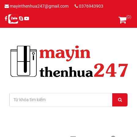
mayinthenhua247@gmail.com
0376943903
(0)
Đăng nhập
/
Đăng ký