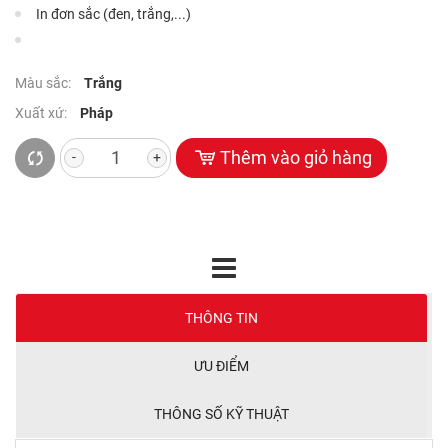
In đơn sắc (đen, trắng,...)
Màu sắc:
Trắng
Xuất xứ:
Pháp
Thêm vào giỏ hàng
-
+
THÔNG TIN
ƯU ĐIỂM
THÔNG SỐ KỸ THUẬT