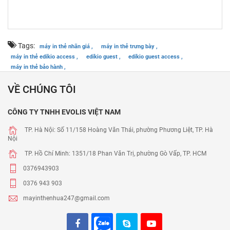
Tags:
máy in thẻ nhãn giá ,
máy in thẻ trưng bày ,
máy in thẻ edikio access ,
edikio guest ,
edikio guest access ,
máy in thẻ bảo hành ,
VỀ CHÚNG TÔI
CÔNG TY TNHH EVOLIS VIỆT NAM
TP. Hà Nội: Số 11/158 Hoàng Văn Thái, phường Phương Liệt, TP. Hà
Nội
TP. Hồ Chí Minh: 1351/18 Phan Văn Trị, phường Gò Vấp, TP. HCM
0376943903
0376 943 903
mayinthenhua247@gmail.com